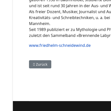
und ist seit rund 30 Jahren in der Aus- und
Als freier Dozent, Musiker, Journalist und
Kreativitäts- und Schreibtechniken, u. a. 
Mannheim.
Seit 1989 publiziert er zu Mythologie und P
zuletzt den Sammelband »Brennende Labyrint
www.friedhelm-schneidewind.de
Vorheriger Beitrag: Zehn gewinnt! - Geschicht
Zurück