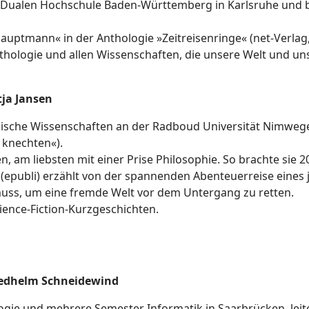
r Dualen Hochschule Baden-Württemberg in Karlsruhe und b
auptmann« in der Anthologie »Zeitreisenringe« (net-Verlag,
nithologie und allen Wissenschaften, die unsere Welt und un
tja Jansen
inische Wissenschaften an der Radboud Universität Nimweg
u knechten«).
en, am liebsten mit einer Prise Philosophie. So brachte sie
 (epubli) erzählt von der spannenden Abenteuerreise eines
 muss, um eine fremde Welt vor dem Untergang zu retten.
ience-Fiction-Kurzgeschichten.
iedhelm Schneidewind
ogie und mehrere Semester Informatik in Saarbrücken, leite