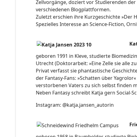
Zellvorgänge, doziert vor Studierenden de
verschiedenen Blogplattformen.
Zuletzt erschien ihre Kurzgeschichte »Der H
Spezielles Interesse an Science-Fiction, Or
Ka
geboren 1991 in Kleve, studierte Biomediz
Utrecht (Doktorarbeit: »Eine Zelle sie alle z
Privat verfasst sie phantastische Geschicht
der Fantasy-Fans: »Schatten über Yagrolor«
verstorbenen Vaters zu sich selbst finden
Neben Fantasy schreibt Katja gern Social-Sc
Instagram: @katja.jansen_autorin
Fr
geboren 1958 in Baumholder, studierte Biol