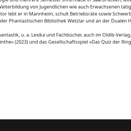
 Weiterbildung von Jugendlichen wie auch Erwachsenen tätig
 Autor lebt er in Mannheim, schult Betriebsräte sowie Schwe
bei der Phantastischen Bibliothek Wetzlar und an der Dual
hantastik, u. a. Lexika und Fachbücher, auch im Oldib-Verl
he« (2023) und das Gesellschaftsspiel »Das Quiz der Ring
en aus der X-Anthologie