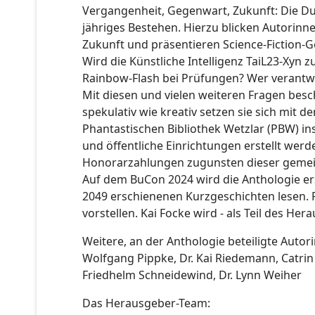
Vergangenheit, Gegenwart, Zukunft: Die D
jähriges Bestehen. Hierzu blicken Autorin
Zukunft und präsentieren Science-Fiction-
Wird die Künstliche Intelligenz TaiL23-Xyn
Rainbow-Flash bei Prüfungen? Wer verantwor
Mit diesen und vielen weiteren Fragen besc
spekulativ wie kreativ setzen sie sich mit
Phantastischen Bibliothek Wetzlar (PBW) ins
und öffentliche Einrichtungen erstellt wer
Honorarzahlungen zugunsten dieser gemein
Auf dem BuCon 2024 wird die Anthologie ers
2049 erschienenen Kurzgeschichten lesen. 
vorstellen. Kai Focke wird - als Teil des 
Weitere, an der Anthologie beteiligte Autor
Wolfgang Pippke, Dr. Kai Riedemann, Catri
Friedhelm Schneidewind, Dr. Lynn Weiher
Das Herausgeber-Team: