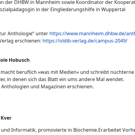
or an der DHBW in Mannheim sowie Koordinator der Koope
zialpädagogin in der Eingliederungshilfe in Wuppertal
zur Anthologie“ unter
https://www.mannheim.dhbw.de/ant
Verlag erschienen:
https://oldib-verlag.de/campus-2049/
cole Hobusch
e macht beruflich »was mit Medien« und schreibt nüchterne 
pier, in denen sich das Blatt ein ums andere Mal wendet.
n Anthologien und Magazinen erschienen.
 Kver
e und Informatik, promovierte in Biochemie.Erarbeitet Vo