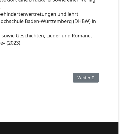
.
rbehindertenvertretungen und lehrt
en Hochschule Baden-Württemberg (DHBW) in
ag, sowie Geschichten, Lieder und Romane,
e« (2023).
Nächster Beitrag: Phantasti
Weiter