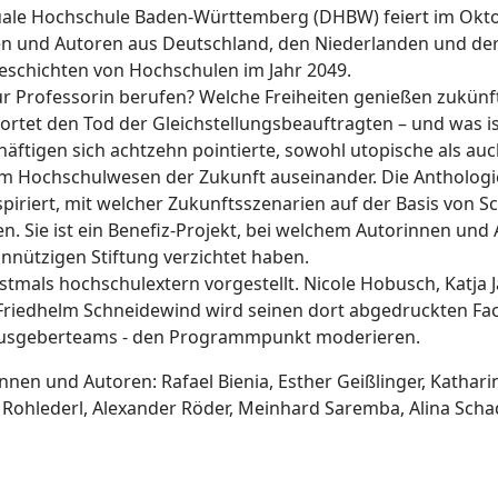
uale Hochschule Baden-Württemberg (DHBW) feiert im Okt
nen und Autoren aus Deutschland, den Niederlanden und der
Geschichten von Hochschulen im Jahr 2049.
 zur Professorin berufen? Welche Freiheiten genießen zukün
tet den Tod der Gleichstellungsbeauftragten – und was ist
häftigen sich achtzehn pointierte, sowohl utopische als a
 dem Hochschulwesen der Zukunft auseinander. Die Antholog
piriert, mit welcher Zukunftsszenarien auf der Basis von S
den. Sie ist ein Benefiz-Projekt, bei welchem Autorinnen u
nützigen Stiftung verzichtet haben.
tmals hochschulextern vorgestellt. Nicole Hobusch, Katja 
Friedhelm Schneidewind wird seinen dort abgedruckten Fach
Herausgeberteams - den Programmpunkt moderieren.
innen und Autoren: Rafael Bienia, Esther Geißlinger, Katha
n Rohlederl, Alexander Röder, Meinhard Saremba, Alina Sch