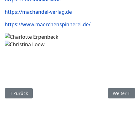
https://machandel-verlag.de
https://www.maerchenspinnerei.de/
Vorheriger Beitrag: Phantastische Miniaturen
Nächster Bei
Zurück
Weiter