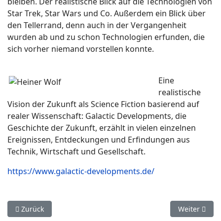
bleiben. Der realistische Blick auf die Technologien von
Star Trek, Star Wars und Co. Außerdem ein Blick über
den Tellerrand, denn auch in der Vergangenheit
wurden ab und zu schon Technologien erfunden, die
sich vorher niemand vorstellen konnte.
Eine
realistische
Vision der Zukunft als Science Fiction basierend auf
realer Wissenschaft: Galactic Developments, die
Geschichte der Zukunft, erzählt in vielen einzelnen
Ereignissen, Entdeckungen und Erfindungen aus
Technik, Wirtschaft und Gesellschaft.
https://www.galactic-developments.de/
Vorheriger Beitrag: Über den heimischen Tellerrand: Worldcon
Nächster Bei
Zurück
Weiter