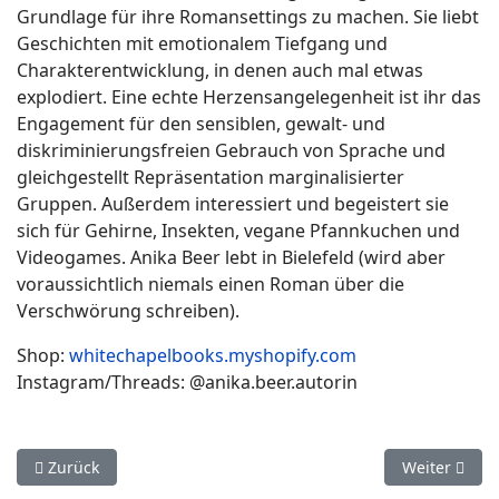
Grundlage für ihre Romansettings zu machen. Sie liebt
Geschichten mit emotionalem Tiefgang und
Charakterentwicklung, in denen auch mal etwas
explodiert. Eine echte Herzensangelegenheit ist ihr das
Engagement für den sensiblen, gewalt- und
diskriminierungsfreien Gebrauch von Sprache und
gleichgestellt Repräsentation marginalisierter
Gruppen. Außerdem interessiert und begeistert sie
sich für Gehirne, Insekten, vegane Pfannkuchen und
Videogames. Anika Beer lebt in Bielefeld (wird aber
voraussichtlich niemals einen Roman über die
Verschwörung schreiben).
Shop:
whitechapelbooks.myshopify.com
Instagram/Threads: @anika.beer.autorin
Vorheriger Beitrag: Dominium Terrae - der Fluch der Menschh
Nächster Be
Zurück
Weiter