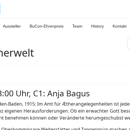
Aussteller
BuCon-Ehrenpreis
Team
History
Kontakt
S
herwelt
3:00 Uhr, C1: Anja Bagus
en-Baden, 1915: Im Amt für Ætherangelegenheiten ist jeder
z eigenen Herausforderungen. Ob ein erwachter Gott beson
ht benehmen können oder Veränderte herumgeschubst werd
 Oberkommissare Weiterstätter und Tannengrün machen a