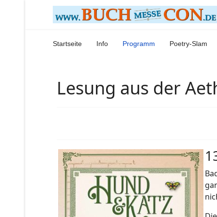
Startseite
Info
Programm
Poetry-Slam
Lesung aus der Aet
1
Bad
gan
nic
Die