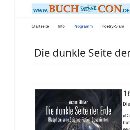
Startseite
Info
Programm
Poetry-Slam
Die dunkle Seite de
1
Die
»Di
bie
Wid