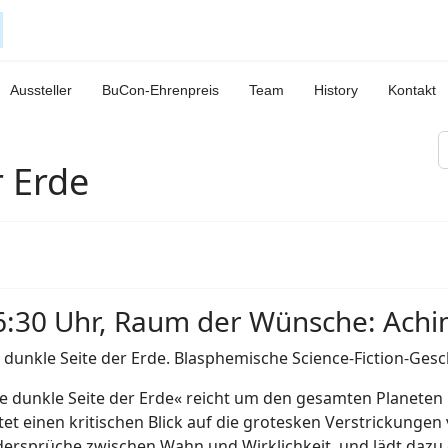
Aussteller
BuCon-Ehrenpreis
Team
History
Kontakt
S
r Erde
6:30 Uhr, Raum der Wünsche: Achi
 dunkle Seite der Erde. Blasphemische Science-Fiction-Ges
e dunkle Seite der Erde« reicht um den gesamten Planete
tet einen kritischen Blick auf die grotesken Verstrickungen
ersprüche zwischen Wahn und Wirklichkeit, und lädt dazu e