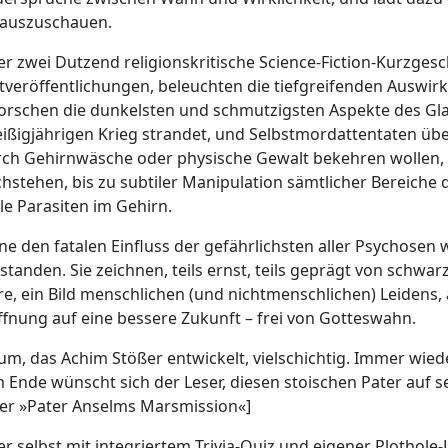
nauszuschauen.
r zwei Dutzend religionskritische Science-Fiction-Kurzgesc
tveröffentlichungen, beleuchten die tiefgreifenden Auswir
orschen die dunkelsten und schmutzigsten Aspekte des Gla
ißigjährigen Krieg strandet, und Selbstmordattentaten über 
ch Gehirnwäsche oder physische Gewalt bekehren wollen, u
hstehen, bis zu subtiler Manipulation sämtlicher Bereiche
le Parasiten im Gehirn.
e den fatalen Einfluss der gefährlichsten aller Psychosen
standen. Sie zeichnen, teils ernst, teils geprägt von schw
e, ein Bild menschlichen (und nichtmenschlichen) Leidens,
fnung auf eine bessere Zukunft – frei von Gotteswahn.
um, das Achim Stößer entwickelt, vielschichtig. Immer wied
m Ende wünscht sich der Leser, diesen stoischen Pater auf
er »Pater Anselms Marsmission«]
 selbst mit integriertem Trivia-Quiz und eigener Plothole-L