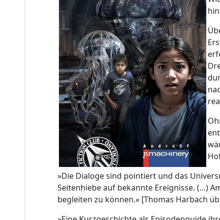
hi
Übe
Ers
erf
Dre
dur
nac
rea
Ohn
ent
wär
Hof
»Die Dialoge sind pointiert und das Univers
Seitenhiebe auf bekannte Ereignisse. (…) A
begleiten zu können.« [Thomas Harbach üb
»Eine Kurzgeschichte als Episodenguide ihrer