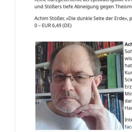
und Stößers tiefe Abneigung gegen Theismu
Achim Stößer, »Die dunkle Seite der Erde«, 
0 – EUR 6,49 (DE)
Ac
Soh
wis
hat
Kur
Sci
Erz
Min
dam
Hau
Int
fa