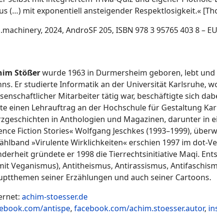
s (…) mit exponentiell ansteigender Respektlosigkeit.« [T
p.machinery, 2024, AndroSF 205, ISBN 978 3 95765 403 8 – EU
him Stößer
wurde 1963 in Durmersheim geboren, lebt und sc
ns. Er studierte Informatik an der Universität Karlsruhe, w
senschaftlicher Mitarbeiter tätig war, beschäftigte sich d
te einen Lehrauftrag an der Hochschule für Gestaltung Karls
zgeschichten in Anthologien und Magazinen, darunter in e
ence Fiction Stories« Wolfgang Jeschkes (1993–1999), über
ählband »Virulente Wirklichkeiten« erschien 1997 im dot-Ve
derheit gründete er 1998 die Tierrechtsinitiative Maqi. En
it Veganismus), Antitheismus, Antirassismus, Antifaschism
ptthemen seiner Erzählungen und auch seiner Cartoons.
ernet:
achim-stoesser.de
cebook.com/antispe
,
facebook.com/achim.stoesser.autor
,
in