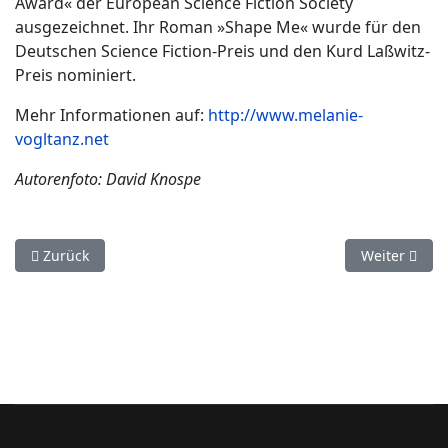
Award« der European Science Fiction Society
ausgezeichnet. Ihr Roman »Shape Me« wurde für den
Deutschen Science Fiction-Preis und den Kurd Laßwitz-
Preis nominiert.
Mehr Informationen auf:
http://www.melanie-
vogltanz.net
Autorenfoto: David Knospe
Vorheriger Beitrag: Die dunkle Seite der Erde
Nächster Bei
Zurück
Weiter