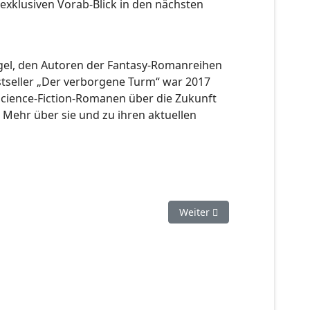
 exklusiven Vorab-Blick in den nächsten
gel, den Autoren der Fantasy-Romanreihen
stseller „Der verborgene Turm“ war 2017
 Science-Fiction-Romanen über die Zukunft
Mehr über sie und zu ihren aktuellen
Nächster Beitrag: PERRY R
Weiter