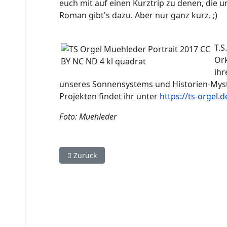
euch mit auf einen Kurztrip zu denen, die u
Roman gibt's dazu. Aber nur ganz kurz. ;)
T.S
Ork
ihr
unseres Sonnensystems und Historien-Myste
Projekten findet ihr unter
https://ts-orgel.d
Foto: Muehleder
Vorheriger Beitrag: Regina Kanyu Wang reading
Zurück