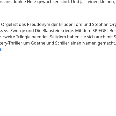
ns ans dunkle Herz gewachsen sind. Und ja – einen kleinen,
. Orgel ist das Pseudonym der Brüder Tom und Stephan Or
s vs. Zwerge und Die Blausteinkriege. Mit dem SPIEGEL Be
e zweite Trilogie beendet. Seitdem haben sie sich auch mit
ry-Thriller um Goethe und Schiller einen Namen gemacht. 
e.
 her latest stories available in German