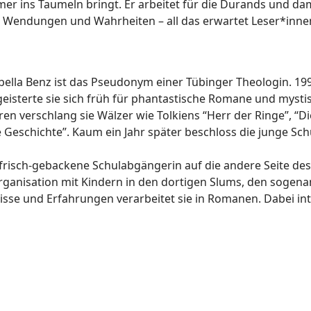
er ins Taumeln bringt. Er arbeitet für die Durands und dam
 Wendungen und Wahrheiten – all das erwartet Leser*innen
bella Benz ist das Pseudonym einer Tübinger Theologin. 
eisterte sie sich früh für phantastische Romane und mystis
ren verschlang sie Wälzer wie Tolkiens “Herr der Ringe”, “
 Geschichte”. Kaum ein Jahr später beschloss die junge Sch
frisch-gebackene Schulabgängerin auf die andere Seite des Ä
sorganisation mit Kindern in den dortigen Slums, den sogen
nisse und Erfahrungen verarbeitet sie in Romanen. Dabei int
Fantasy-Trilogie)