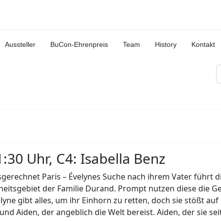
Aussteller
BuCon-Ehrenpreis
Team
History
Kontakt
S
1:30 Uhr, C4: Isabella Benz
gerechnet Paris – Évelynes Suche nach ihrem Vater führt d
eitsgebiet der Familie Durand. Prompt nutzen diese die G
lyne gibt alles, um ihr Einhorn zu retten, doch sie stößt a
und Aiden, der angeblich die Welt bereist. Aiden, der sie se