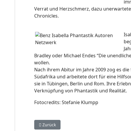
imm
Verrat und Herzschmerz, dazu unerwartete
Chronicles.
Isa
beg
Jah
Bradley oder Michael Endes “Die unendliche
wollen.
Nach ihrem Abitur im Jahre 2009 zog es die 
Südafrika und arbeitete dort für eine Hilf
sie in Tübingen, Berlin und Rom. Ihre Erleb
Verknüpfung von Phantastik und Realität.
Fotocredits: Stefanie Klumpp
Vorheriger Beitrag: "Othersides" (Young-Adult-
Zurück