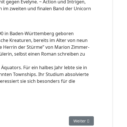
it gegen Évelyne. ~ Action und Intrigen,
 im zweiten und finalen Band der Unicorn
1990 in Baden-Württemberg geboren
che Kreaturen, bereits im Alter von neun
Die Herrin der Stürme” von Marion Zimmer-
ülerin, selbst einen Roman schreiben zu
quators. Für ein halbes Jahr lebte sie in
annten Townships. Ihr Studium absolvierte
eressiert sie sich besonders für die
Nächster Beitrag: Monsterjä
Weiter