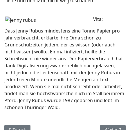
Liebe und den Mut, nicht wegzuschauen.
Vita:
Dass Jenny Rubus mindestens eine Tonne Papier pro
Jahr verbraucht, erklärte ihre Oma schon zu
Grundschulzeiten jedem, der es wissen (oder auch
nicht wissen) wollte. Einmal infiziert, heilte die
Schreibsucht nie wieder aus. Der Papierverbrauch hat
dank Digitalisierung zwar erheblich nachgelassen,
nicht jedoch die Leidenschaft, mit der Jenny Rubus in
jeder freien Minute unendliche Mengen an Text
produziert. Wenn sie mal nicht schreibt oder arbeitet,
findet man sie höchstwahrscheinlich im Stall bei ihrem
Pferd. Jenny Rubus wurde 1987 geboren und lebt im
schönen Thüringer Wald.
Vorheriger Beitrag: In der Kürze liegt die Würze
Nächster Bei
Zurück
Weiter