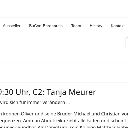
Aussteller
BuCon-Ehrenpreis
Team
History
Kontakt
S
9:30 Uhr, C2: Tanja Meurer
 wird sich für immer verändern ...
 können Oliver und seine Brüder Michael und Christian vor 
equenzen. Amman Aboutreika zieht alle Fäden und scheint i
r unverwundbar. Als Daniel und sein Kollege Matthias Habi