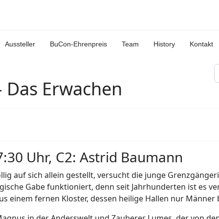
Aussteller
BuCon-Ehrenpreis
Team
History
Kontakt
S
- Das Erwachen
7:30 Uhr, C2: Astrid Baumann
llig auf sich allein gestellt, versucht die junge Grenzgänger
ische Gabe funktioniert, denn seit Jahrhunderten ist es ver
s einem fernen Kloster, dessen heilige Hallen nur Männer 
agnus in der Anderswelt und Zauberer Lumes, der von den