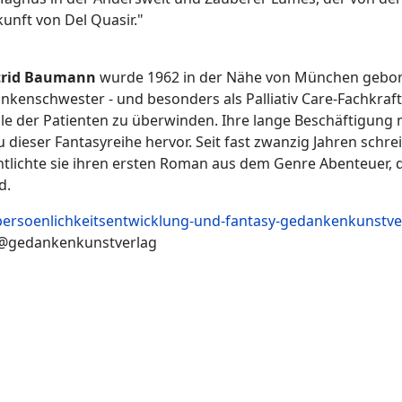
unft von Del Quasir."
trid Baumann
wurde 1962 in der Nähe von München gebore
nkenschwester - und besonders als Palliativ Care-Fachkraft -
le der Patienten zu überwinden. Ihre lange Beschäftigung
u dieser Fantasyreihe hervor. Seit fast zwanzig Jahren schre
ntlichte sie ihren ersten Roman aus dem Genre Abenteuer, 
d.
persoenlichkeitsentwicklung-und-fantasy-gedankenkunstve
 @gedankenkunstverlag
ltiversum