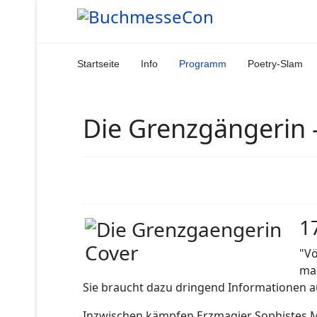
Startseite
Info
Programm
Poetry-Slam
Die Grenzgängerin 
1
"Vö
mag
Sie braucht dazu dringend Informationen au
Inzwischen kämpfen Erzmagier Sophistes M