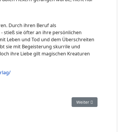
n. Durch ihren Beruf als
 stieß sie öfter an ihre persönlichen
 mit Leben und Tod und dem Überschreiten
ibt sie mit Begeisterung skurrile und
doch ihre Liebe gilt magischen Kreaturen
rlag/
Nächster Beitrag: Åsa Stryg
Weiter