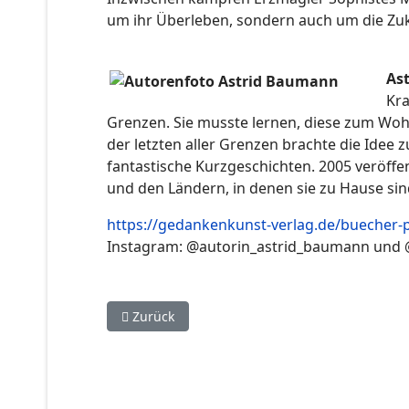
um ihr Überleben, sondern auch um die Zuk
As
Kra
Grenzen. Sie musste lernen, diese zum Woh
der letzten aller Grenzen brachte die Idee z
fantastische Kurzgeschichten. 2005 veröffe
und den Ländern, in denen sie zu Hause sin
https://gedankenkunst-verlag.de/buecher-
Instagram: @autorin_astrid_baumann und
Vorheriger Beitrag: Eine Reise quer durchs Mu
Zurück