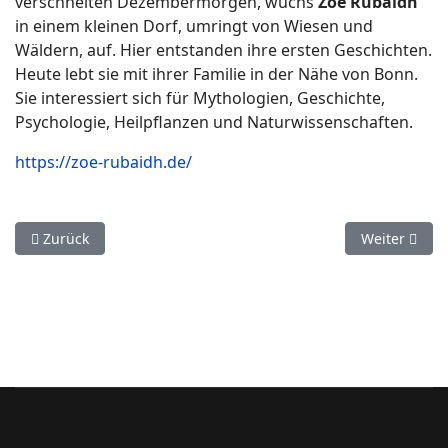
verschneiten Dezembermorgen, wuchs
Zoe Rubaidh
in einem kleinen Dorf, umringt von Wiesen und
Wäldern, auf. Hier entstanden ihre ersten Geschichten.
Heute lebt sie mit ihrer Familie in der Nähe von Bonn.
Sie interessiert sich für Mythologien, Geschichte,
Psychologie, Heilpflanzen und Naturwissenschaften.
https://zoe-rubaidh.de/
Vorheriger Beitrag: Gezeitenruf
Nächster Bei
Zurück
Weiter